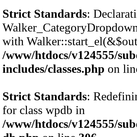
Strict Standards
: Declarat
Walker_CategoryDropdown::
with Walker::start_el(&$out
/www/htdocs/v124555/su
includes/classes.php
on li
Strict Standards
: Redefini
for class wpdb in
/www/htdocs/v124555/sub