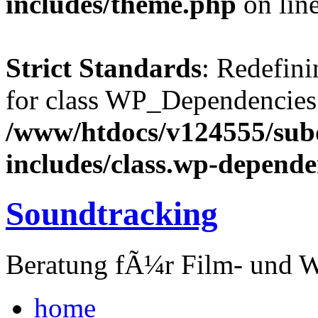
includes/theme.php
on lin
Strict Standards
: Redefini
for class WP_Dependencies
/www/htdocs/v124555/su
includes/class.wp-depende
Soundtracking
Beratung fÃ¼r Film- und 
home