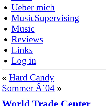
Ueber mich
MusicSupervising
Music
Reviews
Links
Log in
«
Hard Candy
Sommer Â´04
»
World Trade Center