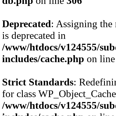
db.php
on line
306
Deprecated
: Assigning the
is deprecated in
/www/htdocs/v124555/su
includes/cache.php
on lin
Strict Standards
: Redefini
for class WP_Object_Cache
/www/htdocs/v124555/su