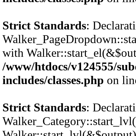
Strict Standards
: Declarat
Walker_PageDropdown::star
with Walker::start_el(&$out
/www/htdocs/v124555/su
includes/classes.php
on li
Strict Standards
: Declarat
Walker_Category::start_lvl(
Walker::start_lvl(&$output)